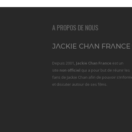
A PROPOS DE NOUS
Depuis 2001
, Jackie Chan France
est un
site
non officiel
qui a pour but de réunir les
fans de Jackie Chan afin de pouvoir s’inform
et discuter autour de ses films.