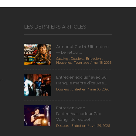
LES DERNIERS ARTICLES
Armor of God 4: Ultimatum
— Le retour...
Casting
,
Dossiers
,
Entretien
,
Nouvelles
,
Tournage
mai 18, 2026
Entretien exclusif avec Su
er
Hang, le maître d’œuvre...
Dossiers
,
Entretien
mai 06, 2026
Entretien avec
l’acteur/cascadeur Zac
Wang : du reboot...
Dossiers
,
Entretien
avril 29, 2026