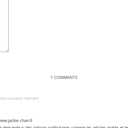
1 COMMENTS
ctez-vous pour répondre
www.jackie-chan.fr
e demande si des options publicitaires comme les articles invités et le