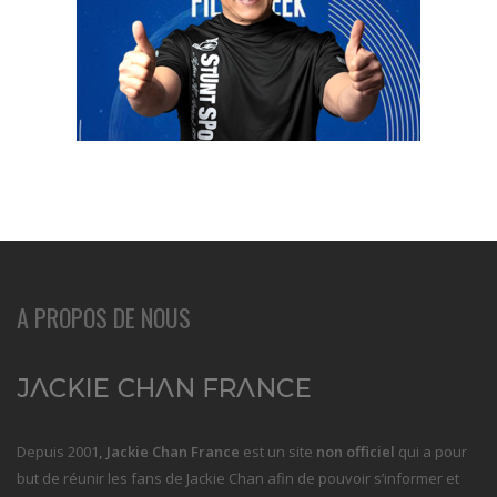
A PROPOS DE NOUS
Depuis 2001
, Jackie Chan France
est un site
non officiel
qui a pour
but de réunir les fans de Jackie Chan afin de pouvoir s’informer et