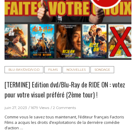
BLU-RAY/DVD/V.O.D
FILMS
NOUVELLES
SONDAGE
[TERMINE] Edition dvd/Blu-Ray de RIDE ON : votez
pour votre visuel préféré (2ème tour) !
juin 27, 2023
1679 Views
2 Comments
Comme vous le savez tous maintenant, l’éditeur français Factoris
Films a acquis les droits d’exploitations de la dernière comédie
d’action …