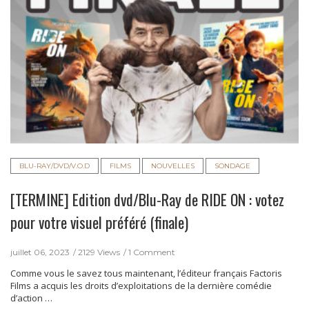
BLU-RAY/DVD/V.O.D
FILMS
NOUVELLES
SONDAGE
[TERMINE] Edition dvd/Blu-Ray de RIDE ON : votez
pour votre visuel préféré (finale)
juillet 06, 2023
2129 Views
1 Comment
Comme vous le savez tous maintenant, l’éditeur français Factoris
Films a acquis les droits d’exploitations de la dernière comédie
d’action …