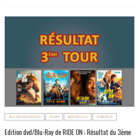
BLU-RAY/DVD/V.O.D
FILMS
NOUVELLES
SONDAGE
Edition dvd/Blu-Ray de RIDE ON : Résultat du 3ème