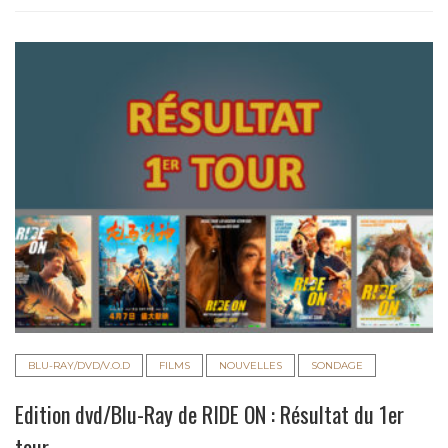
BLU-RAY/DVD/V.O.D
FILMS
NOUVELLES
SONDAGE
Edition dvd/Blu-Ray de RIDE ON : Résultat du 1er
tour