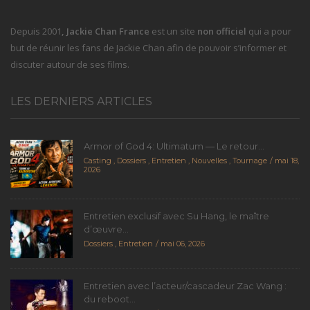
Depuis 2001
, Jackie Chan France
est un site
non officiel
qui a pour
but de réunir les fans de Jackie Chan afin de pouvoir s’informer et
discuter autour de ses films.
LES DERNIERS ARTICLES
Armor of God 4: Ultimatum — Le retour...
Casting
,
Dossiers
,
Entretien
,
Nouvelles
,
Tournage
mai 18,
2026
Entretien exclusif avec Su Hang, le maître
d’œuvre...
Dossiers
,
Entretien
mai 06, 2026
Entretien avec l’acteur/cascadeur Zac Wang :
du reboot...