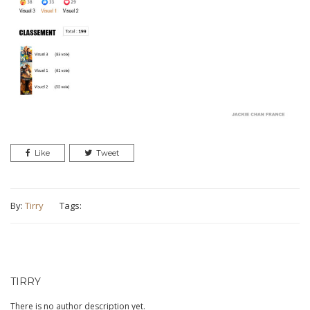
Like
Tweet
By:
Tirry
Tags:
TIRRY
There is no author description yet.