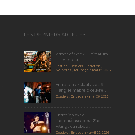
LES DERNIERS ARTICLES
Armor of God 4: Ultimatum
— Le retour...
Casting
,
Dossiers
,
Entretien
,
Nouvelles
,
Tournage
mai 18, 2026
Entretien exclusif avec Su
er
Hang, le maître d’œuvre...
Dossiers
,
Entretien
mai 06, 2026
Entretien avec
l’acteur/cascadeur Zac
Wang : du reboot...
Dossiers
,
Entretien
avril 29, 2026