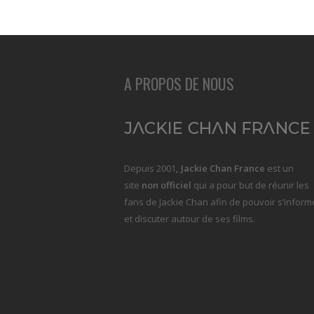
A PROPOS DE NOUS
Depuis 2001
, Jackie Chan France
est un
site
non officiel
qui a pour but de réunir les
fans de Jackie Chan afin de pouvoir s’inform
et discuter autour de ses films.