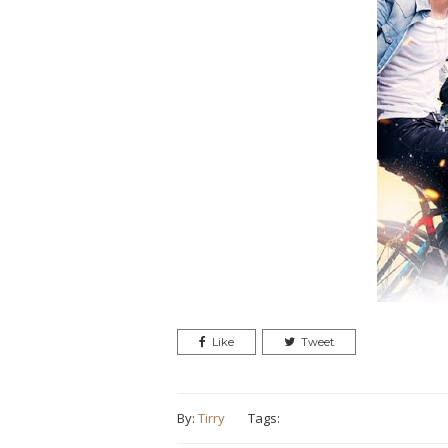
Like
Tweet
By:
Tirry
Tags: