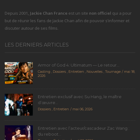
Depuis 2001
, Jackie Chan France
est un site
non officiel
qui a pour
but de réunir les fans de Jackie Chan afin de pouvoir s’informer et
discuter autour de ses films.
LES DERNIERS ARTICLES
Armor of God 4: Ultimatum — Le retour...
Casting
,
Dossiers
,
Entretien
,
Nouvelles
,
Tournage
mai 18,
2026
Entretien exclusif avec Su Hang, le maître
d’œuvre...
Dossiers
,
Entretien
mai 06, 2026
Entretien avec l’acteur/cascadeur Zac Wang :
du reboot...