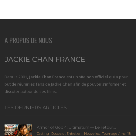
A PROPOS DE NOUS
Depuis 2001
, Jackie Chan France
est un site
non officiel
qui a pour
but de réunir les fans de Jackie Chan afin de pouvoir s’informer et
discuter autour de ses films.
LES DERNIERS ARTICLES
Armor of God 4: Ultimatum — Le retour...
Casting
,
Dossiers
,
Entretien
,
Nouvelles
,
Tournage
mai 18,