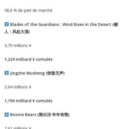
38,6 % de part de marché
Blades of the Guardians : Wind Rises in the Desert (镖
人：风起大漠)
4,75 millions ¥
1,224 milliard ¥ cumulés
Jingzhe Wusheng (惊蛰无声)
3,64 millions ¥
1,194 milliard ¥ cumulés
Boonie Bears (熊出没·年年有熊)
2,61 millions ¥