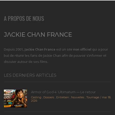
A PROPOS DE NOUS
Depuis 2001
, Jackie Chan France
est un site
non officiel
qui a pour
but de réunir les fans de Jackie Chan afin de pouvoir s’informer et
discuter autour de ses films.
LES DERNIERS ARTICLES
Armor of God 4: Ultimatum — Le retour...
Casting
,
Dossiers
,
Entretien
,
Nouvelles
,
Tournage
mai 18,
2026