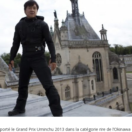
orté le Grand Prix Uminchu 2013 dans la catégorie rire de l’Okinawa In