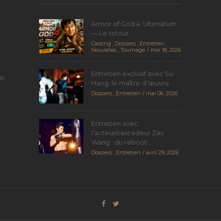
Armor of God 4: Ultimatum
— Le retour...
Casting
,
Dossiers
,
Entretien
,
Nouvelles
,
Tournage
mai 18, 2026
Entretien exclusif avec Su
er
Hang, le maître d’œuvre...
Dossiers
,
Entretien
mai 06, 2026
Entretien avec
l’acteur/cascadeur Zac
Wang : du reboot...
Dossiers
,
Entretien
avril 29, 2026