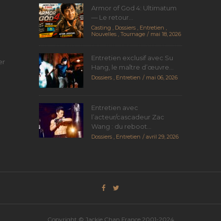
Armor of God 4: Ultimatum
— Le retour...
Casting
,
Dossiers
,
Entretien
,
Nouvelles
,
Tournage
mai 18, 2026
Entretien exclusif avec Su
er
Hang, le maître d’œuvre...
Dossiers
,
Entretien
mai 06, 2026
Entretien avec
l’acteur/cascadeur Zac
Wang : du reboot...
Dossiers
,
Entretien
avril 29, 2026
Copyright © Jackie Chan France 2001-2024