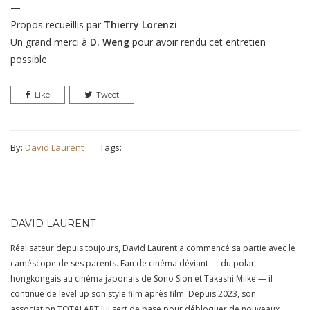
—
Propos recueillis par
Thierry Lorenzi
Un grand merci à
D. Weng
pour avoir rendu cet entretien
possible.
Like
Tweet
By:
David Laurent
Tags:
DAVID LAURENT
Réalisateur depuis toujours, David Laurent a commencé sa partie avec le
caméscope de ses parents. Fan de cinéma déviant — du polar
hongkongais au cinéma japonais de Sono Sion et Takashi Miike — il
continue de level up son style film après film. Depuis 2023, son
association TOTALART lui sert de base pour débloquer de nouveaux