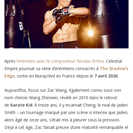
Après
l’entretien avec le compositeur Nicolas Errèra,
Celestial
Empire poursuit sa série d’entretiens consacrés à
The Shadow’s
Edge
, sortie en bluray/dvd en France depuis le ‎
7 avril 2026
.
Aujourd’hui, focus sur Zac Wang, également connu sous son
nom chinois Wang Zhenwei, révélé en 2010 dans le reboot
de
Karate Kid
. À treize ans, il y incarnait Cheng, le rival de Jaden
Smith – un tournage marqué par une scène si intense que Jaden,
alors âgé de onze ans, s’était mis à pleurer sous la pression.
Déjà à cet âge, Zac faisait preuve d’une maturité remarquable et