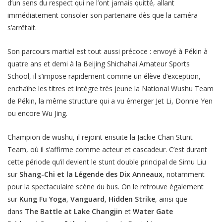
d’un sens du respect qui ne l’ont jamais quitté, allant
immédiatement consoler son partenaire dès que la caméra
s’arrêtait.
Son parcours martial est tout aussi précoce : envoyé à Pékin à
quatre ans et demi à la Beijing Shichahai Amateur Sports
School, il s’impose rapidement comme un élève d’exception,
enchaîne les titres et intègre très jeune la National Wushu Team
de Pékin, la même structure qui a vu émerger Jet Li, Donnie Yen
ou encore Wu Jing.
Champion de wushu, il rejoint ensuite la Jackie Chan Stunt
Team, où il s’affirme comme acteur et cascadeur. C’est durant
cette période qu’il devient le stunt double principal de Simu Liu
sur
Shang-Chi et la Légende des Dix Anneaux
, notamment
pour la spectaculaire scène du bus. On le retrouve également
sur
Kung Fu Yoga
,
Vanguard
,
Hidden Strike
, ainsi que
dans
The Battle at Lake Changjin
et
Water Gate