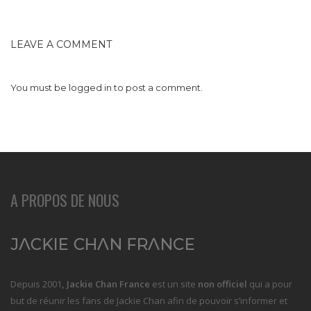
LEAVE A COMMENT
You must be
logged in
to post a comment.
A PROPOS DE NOUS
Depuis 2001
, Jackie Chan France
est un site
non officiel
qui a pour
but de réunir les fans de Jackie Chan afin de pouvoir s’informer et