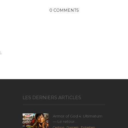
0 COMMENTS
.
LES DERNIERS ARTICLES
Armor of God 4: Ultimatum
— Le retour...
Casting
,
Dossiers
,
Entretien
,