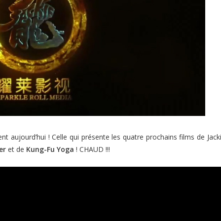
nt aujourd’hui ! Celle qui présente les quatre prochains films de Jac
er
et de
Kung-Fu Yoga
! CHAUD !!!