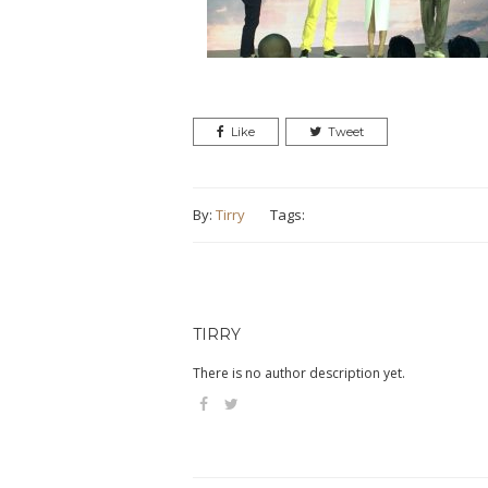
Like
Tweet
By:
Tirry
Tags:
TIRRY
There is no author description yet.