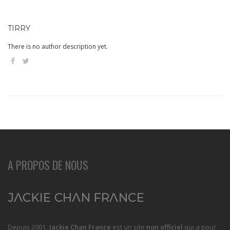
TIRRY
There is no author description yet.
A PROPOS DE NOUS
Depuis 2001
, Jackie Chan France
est un site
non officiel
qui a pour