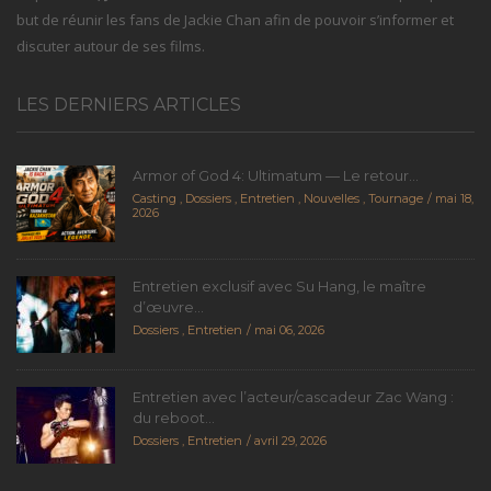
but de réunir les fans de Jackie Chan afin de pouvoir s’informer et
discuter autour de ses films.
LES DERNIERS ARTICLES
Armor of God 4: Ultimatum — Le retour...
Casting
,
Dossiers
,
Entretien
,
Nouvelles
,
Tournage
mai 18,
2026
Entretien exclusif avec Su Hang, le maître
d’œuvre...
Dossiers
,
Entretien
mai 06, 2026
Entretien avec l’acteur/cascadeur Zac Wang :
du reboot...
Dossiers
,
Entretien
avril 29, 2026