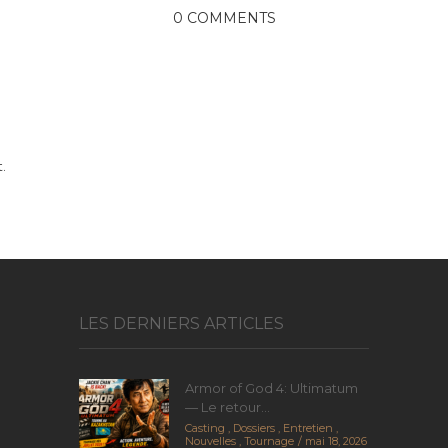
0 COMMENTS
.
LES DERNIERS ARTICLES
Armor of God 4: Ultimatum
— Le retour...
Casting
,
Dossiers
,
Entretien
,
Nouvelles
,
Tournage
mai 18, 2026