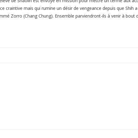
r élève de Shaolin est envoyé en mission pour mettre un terme aux act
ce craintive mais qui rumine un désir de vengeance depuis que Shih a 
nommé Zorro (Chang Chung). Ensemble parviendront-ils à venir à bout d