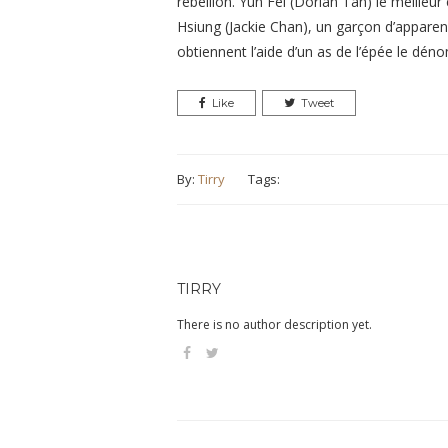
rébellion. Yun Fei (Dorian Tan) le meilleu
Hsiung (Jackie Chan), un garçon d’apparen
obtiennent l’aide d’un as de l’épée le dé
Like
Tweet
By:
Tirry
Tags:
TIRRY
There is no author description yet.