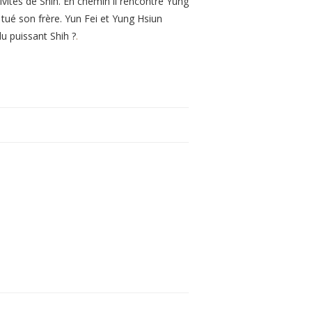
ivités de Shih. En chemin il rencontre Yung
tué son frère. Yun Fei et Yung Hsiun
u puissant Shih ?
.