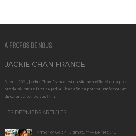
A PROPOS DE NOUS
Depuis 2001
, Jackie Chan France
est un site
non officiel
qui a pour
but de réunir les fans de Jackie Chan afin de pouvoir s’informer et
discuter autour de ses films.
LES DERNIERS ARTICLES
Armor of God 4: Ultimatum — Le retour...