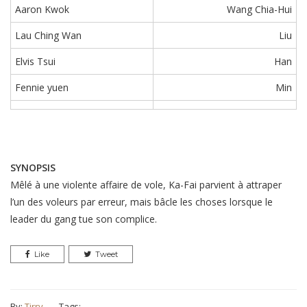
Aaron Kwok
Wang Chia-Hui
Lau Ching Wan
Liu
Elvis Tsui
Han
Fennie yuen
Min
SYNOPSIS
Mêlé à une violente affaire de vole, Ka-Fai parvient à attraper
l’un des voleurs par erreur, mais bâcle les choses lorsque le
leader du gang tue son complice.
Like
Tweet
By:
Tirry
Tags: