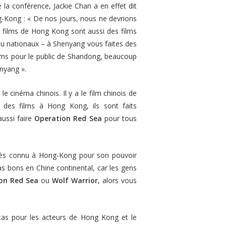
e la conférence, Jackie Chan a en effet dit
ng-Kong :
« De nos jours, nous ne devrions
es films de Hong Kong sont aussi des films
, ou nationaux – à Shenyang vous faites des
ilms pour le public de Shandong, beaucoup
enyang »
.
 le cinéma chinois. Il y a le film chinois de
 des films à Hong Kong, ils sont faits
ussi faire
Operation Red Sea
pour tous
 très connu à Hong-Kong pour son pouvoir
as bons en Chine continental, car les gens
on Red Sea
ou
Wolf Warrior
, alors vous
uotas pour les acteurs de Hong Kong et le