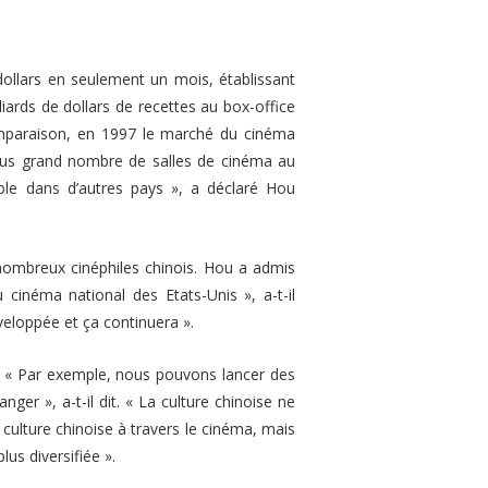
 dollars en seulement un mois, établissant
iards de dollars de recettes au box-office
omparaison, en 1997 le marché du cinéma
 plus grand nombre de salles de cinéma au
ble dans d’autres pays »
, a déclaré Hou
 nombreux cinéphiles chinois. Hou a admis
u cinéma national des Etats-Unis »
, a-t-il
veloppée et ça continuera »
.
.
« Par exemple, nous pouvons lancer des
ranger »
, a-t-il dit.
« La culture chinoise ne
culture chinoise à travers le cinéma, mais
lus diversifiée »
.