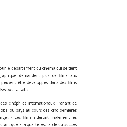
our le département du cinéma qui se tient
ographique demandent plus de films aux
i peuvent être développés dans des films
lywood l’a fait ».
es cinéphiles internationaux. Parlant de
lobal du pays au cours des cinq dernières
anger.
« Les films aideront finalement les
ajoutant que
« la qualité est la clé du succès