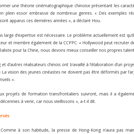
former une théorie cinématographique chinoise présentant les caractér
t en plein essor embrasse de nombreux genres.
« Des exemples réu
, sont apparus ces dernières années »
, a déclaré Hou.
lus large d’expertise est nécessaire. Le problème actuellement est qu’il
sateur et membre également de la CCPPC.
« Hollywood peut recruter d
réaliste pour la Chine, nous devons mieux conseiller nos propres talen
t d’autres réalisateurs chinois ont travaillé à l’élaboration d’un proj
« La vision des jeunes cinéastes ne doivent pas être déformés par l’a
nseils »
.
projets de formation transfrontaliers suivront, mais il a égaleme
décennies à venir, car nous vieillissons »
, a-t-il dit.
ersés
Comme à son habitude, la presse de Hong-Kong n’aura pas manq