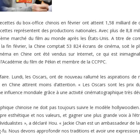
ecettes du box-office chinois en février ont atteint 1,58 milliard de
cettes représentent des productions nationales. Avec plus de 8,8 mill
xième marché du film au monde après les États-Unis. A titre de c
la fin février, la Chine comptait 53 824 écrans de cinéma, soit le
inéma en Chine ont été vendus sur Internet, ce qui est inimagina
l’Académie du film de Pékin et membre de la CCPPC.
aire. Lundi, les Oscars, ont de nouveau rallumé les aspirations de
 en Chine attirent moins d’attention.
« Les Oscars sont les prix d
ne influence mondiale grâce à une activité cinématographique très dé
aphique chinoise ne doit pas toujours suivre le modèle hollywoodien
opre esthétique et nos valeurs, et gagner une plus grande voix à l’ét
ividualistes »
, a déclaré Hou.
« Jackie Chan est un ambassadeur de la 
g-fu. Nous devons approfondir nos traditions et avoir une expression p