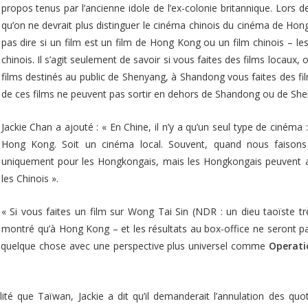
propos tenus par l’ancienne idole de l’ex-colonie britannique. Lors d
qu’on ne devrait plus distinguer le cinéma chinois du cinéma de Ho
pas dire si un film est un film de Hong Kong ou un film chinois – l
chinois. Il s’agit seulement de savoir si vous faites des films locaux
films destinés au public de Shenyang, à Shandong vous faites des f
de ces films ne peuvent pas sortir en dehors de Shandong ou de Sh
Jackie Chan a ajouté :
« En Chine, il n’y a qu’un seul type de cinéma :
Hong Kong. Soit un cinéma local. Souvent, quand nous faisons
uniquement pour les Hongkongais, mais les Hongkongais peuvent a
les Chinois »
.
« Si vous faites un film sur Wong Tai Sin (NDR : un dieu taoïste
e montré qu’à Hong Kong – et les résultats au box-office ne seront p
s quelque chose avec une perspective plus universel comme
Operati
alité que Taïwan, Jackie a dit qu’il demanderait l’annulation des q