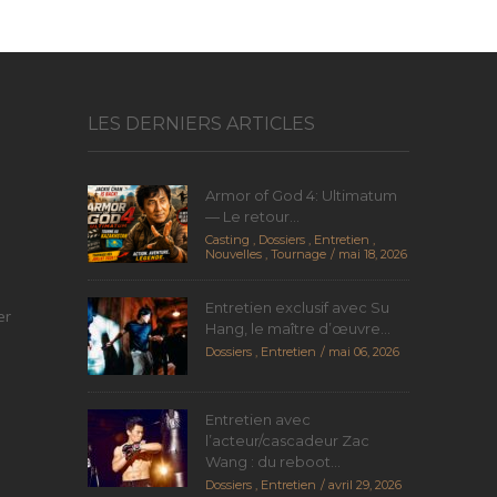
LES DERNIERS ARTICLES
Armor of God 4: Ultimatum
— Le retour...
Casting
,
Dossiers
,
Entretien
,
Nouvelles
,
Tournage
mai 18, 2026
Entretien exclusif avec Su
er
Hang, le maître d’œuvre...
Dossiers
,
Entretien
mai 06, 2026
Entretien avec
l’acteur/cascadeur Zac
Wang : du reboot...
Dossiers
,
Entretien
avril 29, 2026