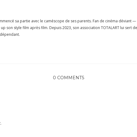
commencé sa partie avec le caméscope de ses parents. Fan de cinéma déviant 
el up son style film après film. Depuis 2023, son association TOTALART lui se
indépendant.
0 COMMENTS
.