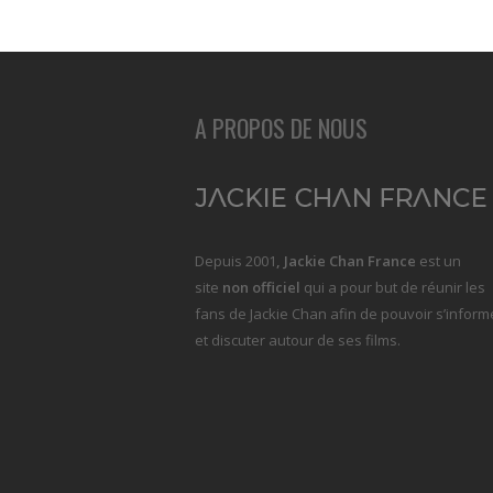
A PROPOS DE NOUS
Depuis 2001
, Jackie Chan France
est un
site
non officiel
qui a pour but de réunir les
fans de Jackie Chan afin de pouvoir s’inform
et discuter autour de ses films.