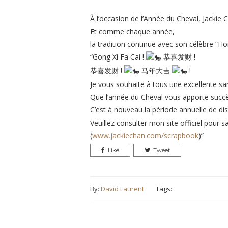
À l’occasion de l’Année du Cheval, Jackie 
Et comme chaque année,
la tradition continue avec son célèbre “
“Gong Xi Fa Cai !
恭喜发财 !
恭喜发财 !
马年大吉
!
Je vous souhaite à tous une excellente san
Que l’année du Cheval vous apporte succès
C’est à nouveau la période annuelle de di
Veuillez consulter mon site officiel pour
(
www.jackiechan.com/scrapbook
)”
Like
Tweet
By:
David Laurent
Tags: