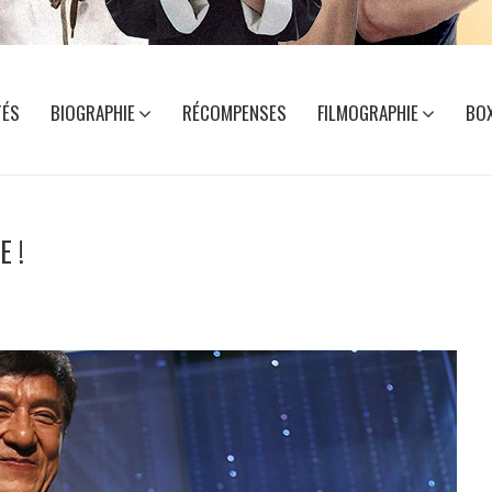
TÉS
BIOGRAPHIE
RÉCOMPENSES
FILMOGRAPHIE
BOX
E !