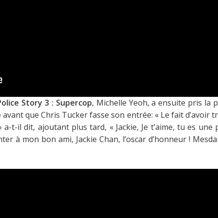
Police Story 3 : Supercop
, Michelle Yeoh, a ensuite pris la 
e avant que Chris Tucker fasse son entrée:
« Le fait d’avoir 
»
a-t-il dit, ajoutant plus tard,
« Jackie, Je t’aime, tu es une 
nter à mon bon ami, Jackie Chan, l’oscar d’honneur ! Mesda