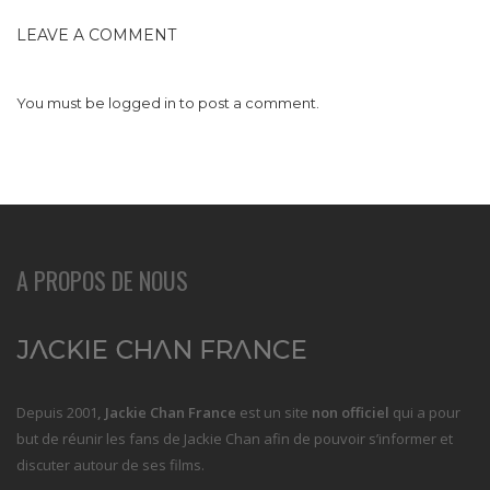
LEAVE A COMMENT
You must be
logged in
to post a comment.
A PROPOS DE NOUS
Depuis 2001
, Jackie Chan France
est un site
non officiel
qui a pour
but de réunir les fans de Jackie Chan afin de pouvoir s’informer et
discuter autour de ses films.