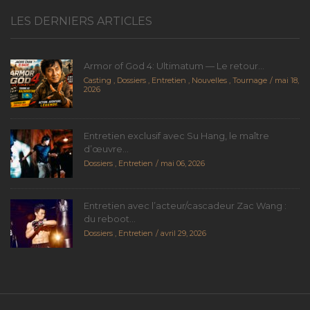
LES DERNIERS ARTICLES
Armor of God 4: Ultimatum — Le retour...
Casting
,
Dossiers
,
Entretien
,
Nouvelles
,
Tournage
mai 18,
2026
Entretien exclusif avec Su Hang, le maître
d’œuvre...
Dossiers
,
Entretien
mai 06, 2026
Entretien avec l’acteur/cascadeur Zac Wang :
du reboot...
Dossiers
,
Entretien
avril 29, 2026