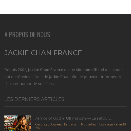
A PROPOS DE NOUS
Depuis 2001
, Jackie Chan France
est un site
non officiel
qui a pour
but de réunir les fans de Jackie Chan afin de pouvoir s’informer et
discuter autour de ses films.
LES DERNIERS ARTICLES
Armor of God 4: Ultimatum — Le retour...
Casting
,
Dossiers
,
Entretien
,
Nouvelles
,
Tournage
mai 18,
2026