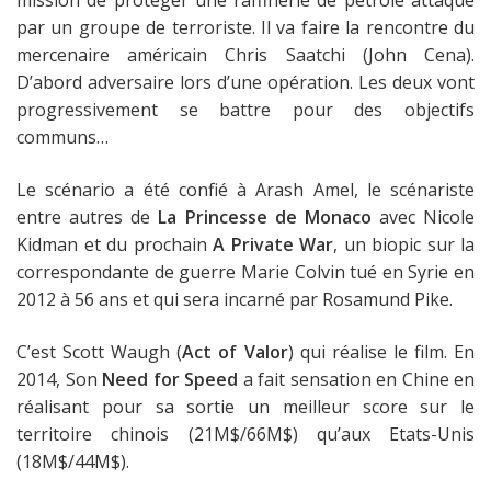
mission de protéger une raffinerie de pétrole attaqué
par un groupe de terroriste. Il va faire la rencontre du
mercenaire américain Chris Saatchi (John Cena).
D’abord adversaire lors d’une opération. Les deux vont
progressivement se battre pour des objectifs
communs…
Le scénario a été confié à Arash Amel, le scénariste
entre autres de
La Princesse de Monaco
avec Nicole
Kidman et du prochain
A Private War
, un biopic sur la
correspondante de guerre Marie Colvin tué en Syrie en
2012 à 56 ans et qui sera incarné par Rosamund Pike.
C’est Scott Waugh (
Act of Valor
) qui réalise le film. En
2014, Son
Need for Speed
​​a fait sensation en Chine en
réalisant pour sa sortie un meilleur score sur le
territoire chinois (21M$/66M$) qu’aux Etats-Unis
(18M$/44M$).