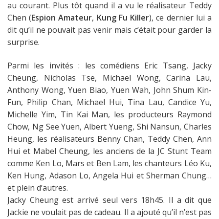
au courant. Plus tôt quand il a vu le réalisateur Teddy
Chen (
Espion Amateur
,
Kung Fu Killer
), ce dernier lui a
dit qu’il ne pouvait pas venir mais c’était pour garder la
surprise.
Parmi les invités : les comédiens Eric Tsang, Jacky
Cheung, Nicholas Tse, Michael Wong, Carina Lau,
Anthony Wong, Yuen Biao, Yuen Wah, John Shum Kin-
Fun, Philip Chan, Michael Hui, Tina Lau, Candice Yu,
Michelle Yim, Tin Kai Man, les producteurs Raymond
Chow, Ng See Yuen, Albert Yueng, Shi Nansun, Charles
Heung, les réalisateurs Benny Chan, Teddy Chen, Ann
Hui et Mabel Cheung, les anciens de la JC Stunt Team
comme Ken Lo, Mars et Ben Lam, les chanteurs Léo Ku,
Ken Hung, Adason Lo, Angela Hui et Sherman Chung…
et plein d’autres.
Jacky Cheung est arrivé seul vers 18h45. Il a dit que
Jackie ne voulait pas de cadeau. Il a ajouté qu’il n’est pas