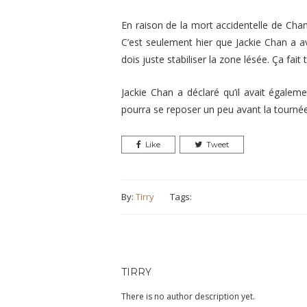
En raison de la mort accidentelle de Cha
C’est seulement hier que Jackie Chan a av
dois juste stabiliser la zone lésée. Ça fai
Jackie Chan a déclaré qu’il avait égale
pourra se reposer un peu avant la tourné
Like
Tweet
By:
Tirry
Tags:
TIRRY
There is no author description yet.