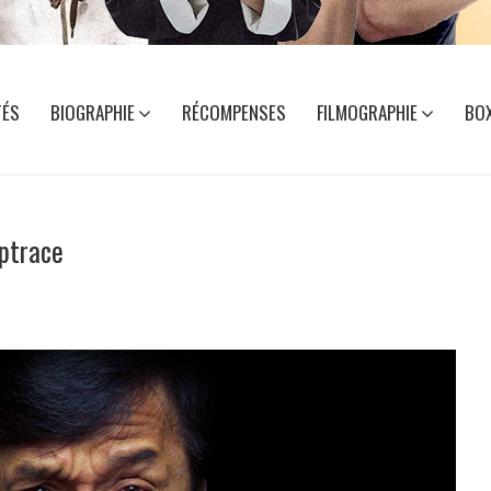
TÉS
BIOGRAPHIE
RÉCOMPENSES
FILMOGRAPHIE
BOX
iptrace