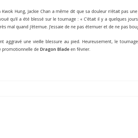
n Kwok Hung, Jackie Chan a même dit que sa douleur n’était pas une g
oué qu’il a été blessé sur le tournage :
« C’était il y a quelques jours
t très mal quand j’éternue. J’essaie de ne pas éternuer et de ne pas bou
ment aggravé une vieille blessure au pied. Heureusement, le tourna
e promotionnelle de
Dragon Blade
en février.