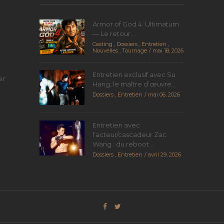
Armor of God 4: Ultimatum
— Le retour...
Casting
,
Dossiers
,
Entretien
,
Nouvelles
,
Tournage
mai 18, 2026
Entretien exclusif avec Su
er
Hang, le maître d’œuvre...
Dossiers
,
Entretien
mai 06, 2026
Entretien avec
l’acteur/cascadeur Zac
Wang : du reboot...
Dossiers
,
Entretien
avril 29, 2026