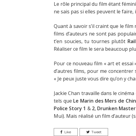
Le rôle principal du film étant fémin
ne sais pas si elles peuvent le fair
Quant à savoir s’il craint que le film
films d’auteurs ne sont pas populair
t’en soucies, tu tournes plutôt
Rai
Réaliser ce film le sera beaucoup plu
Pour ce nouveau film « art et essai »,
d’autres films, pour me concentrer s
« Je peux juste vous dire qu’on y cha
Jackie Chan travaille dans le cinéma
tels que
Le Marin des Mers de Chin
Police Story 1
&
2
,
Drunken Master
Mui). Mais réalisé un film d’auteur (
Like
Tweet