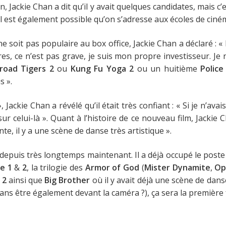
in, Jackie Chan a dit qu’il y avait quelques candidates, mais 
e, il est également possible qu’on s’adresse aux écoles de ci
 ne soit pas populaire au box office, Jackie Chan a déclaré :
« 
es, ce n’est pas grave, je suis mon propre investisseur. Je 
lroad Tigers 2
ou
Kung Fu Yoga 2
ou un huitième
Police
s »
.
 Jackie Chan a révélé qu’il était très confiant :
« Si je n’ava
ur celui-là »
. Quant à l’histoire de ce nouveau film, Jackie 
nte, il y a une scène de danse très artistique »
.
 depuis très longtemps maintenant. Il a déjà occupé le poste d
e 1
&
2
, la trilogie des
Armor of God
(
Mister Dynamite
,
Op
 2
ainsi que
Big Brother
où il y avait déjà une scène de dans
sans être également devant la caméra ?), ça sera la première 