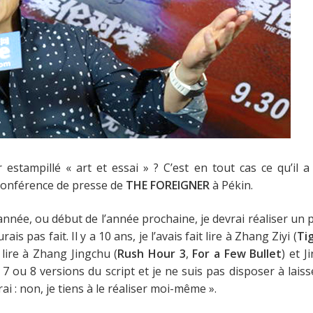
 estampillé « art et essai » ? C’est en tout cas ce qu’il
conférence de presse de
THE FOREIGNER
à Pékin.
’année, ou début de l’année prochaine, je devrai réaliser un pu
ais pas fait. Il y a 10 ans, je l’avais fait lire à Zhang Ziyi (
Ti
t lire à Zhang Jingchu (
Rush Hour 3
,
For a Few Bullet
) et J
 7 ou 8 versions du script et je ne suis pas disposer à laiss
ai : non, je tiens à le réaliser moi-même »
.