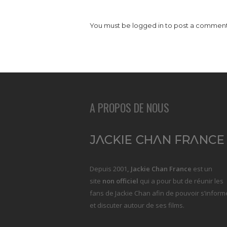
You must be
logged in
to post a comment
A PROPOS DE NOUS
Depuis 2001
, Jackie Chan France
est un
site
non officiel
qui a pour but de réunir les
fans de Jackie Chan afin de pouvoir s’inform
et discuter autour de ses films.