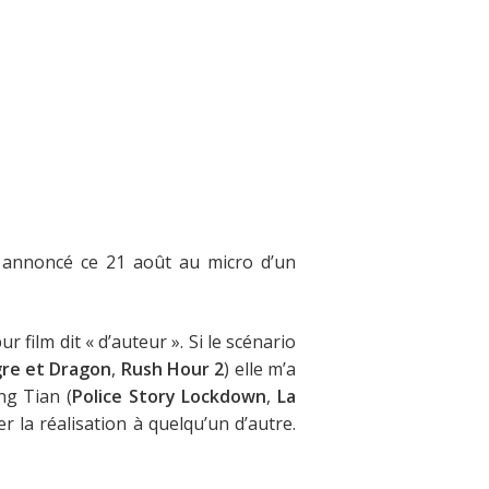
 a annoncé ce 21 août au micro d’un
r film dit « d’auteur ». Si le scénario
gre et Dragon
,
Rush Hour 2
) elle m’a
ing Tian (
Police Story Lockdown
,
La
er la réalisation à quelqu’un d’autre.