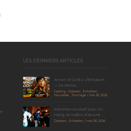
.
LES DERNIERS ARTICLES
Armor of God 4: Ultimatum
— Le retour...
Casting
,
Dossiers
,
Entretien
,
Nouvelles
,
Tournage
mai 18, 2026
Entretien exclusif avec Su
er
Hang, le maître d’œuvre...
Dossiers
,
Entretien
mai 06, 2026