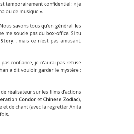
c’est temporairement confidentiel :
« je
néma ou de musique »
.
Nous savons tous qu’en général, les
ne me soucie pas du box-office. Si tu
 Story
… mais ce n’est pas amusant.
is pas confiance, je n’aurai pas refusé
Chan a dit vouloir garder le mystère :
e réalisateur sur les films d’actions
eration Condor
et
Chinese Zodiac
),
e et de chant (avec la regretter Anita
fois.