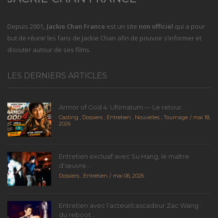
Depuis 2001
, Jackie Chan France
est un site
non officiel
qui a pour
but de réunir les fans de Jackie Chan afin de pouvoir s’informer et
discuter autour de ses films.
LES DERNIERS ARTICLES
Armor of God 4: Ultimatum — Le retour...
Casting
,
Dossiers
,
Entretien
,
Nouvelles
,
Tournage
mai 18,
2026
Entretien exclusif avec Su Hang, le maître
d’œuvre...
Dossiers
,
Entretien
mai 06, 2026
Entretien avec l’acteur/cascadeur Zac Wang :
du reboot...