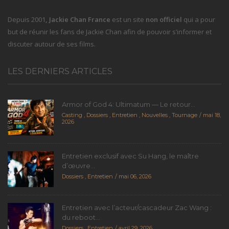
Depuis 2001
, Jackie Chan France
est un site
non officiel
qui a pour
but de réunir les fans de Jackie Chan afin de pouvoir s’informer et
discuter autour de ses films.
LES DERNIERS ARTICLES
Armor of God 4: Ultimatum — Le retour...
Casting
,
Dossiers
,
Entretien
,
Nouvelles
,
Tournage
mai 18,
2026
Entretien exclusif avec Su Hang, le maître
d’œuvre...
Dossiers
,
Entretien
mai 06, 2026
Entretien avec l’acteur/cascadeur Zac Wang :
du reboot...
Dossiers
,
Entretien
avril 29, 2026