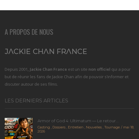
A PROPOS DE NOUS
Depuis 2001
, Jackie Chan France
est un site
non officiel
qui a pour
but de réunir les fans de Jackie Chan afin de pouvoir s’informer et
discuter autour de ses films.
LES DERNIERS ARTICLES
Armor of God 4: Ultimatum — Le retour...
Casting
,
Dossiers
,
Entretien
,
Nouvelles
,
Tournage
mai 18,
2026