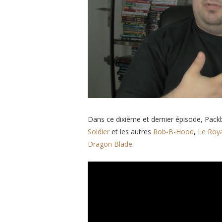
Dans ce dixième et dernier épisode, Packb
Soldier
et les autres
Rob-B-Hood
,
Le Roya
Dragon Blade
.