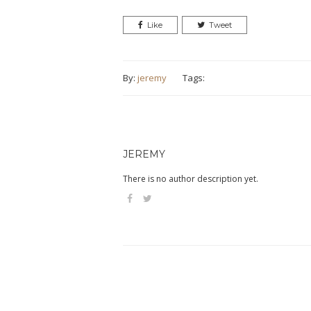
Like
Tweet
By:
jeremy
Tags:
JEREMY
There is no author description yet.