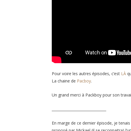
Pour voire les autres épisodes, c’est
LÀ
qu
La chaine de
Pacboy
.
Un grand merci à Packboy pour son travail,
_______________________________
En marge de ce dernier épisode, je tenais 
proposé par Mickael (il se reconnaitra) l’