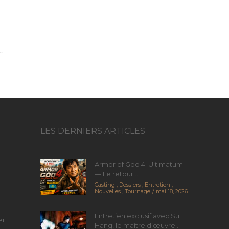
.
LES DERNIERS ARTICLES
Armor of God 4: Ultimatum
— Le retour...
Casting
,
Dossiers
,
Entretien
,
Nouvelles
,
Tournage
mai 18, 2026
Entretien exclusif avec Su
er
Hang, le maître d’œuvre...