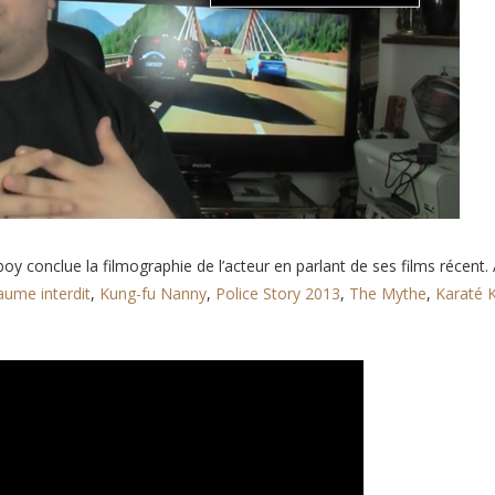
oy conclue la filmographie de l’acteur en parlant de ses films récent
ume interdit
,
Kung-fu Nanny
,
Police Story 2013
,
The Mythe
,
Karaté K