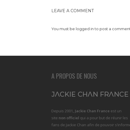
LEAVE A COMMENT
You must be
logged in
to post a comment
A PROPOS DE NOUS
Depuis 2001
, Jackie Chan France
est un
site
non officiel
qui a pour but de réunir les
fans de Jackie Chan afin de pouvoir s’inform