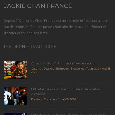
Depuis 2001
, Jackie Chan France
est un site
non officiel
qui a pour
but de réunir les fans de Jackie Chan afin de pouvoir s’informer et
discuter autour de ses films.
LES DERNIERS ARTICLES
Armor of God 4: Ultimatum — Le retour...
Casting
,
Dossiers
,
Entretien
,
Nouvelles
,
Tournage
mai 18,
2026
Entretien exclusif avec Su Hang, le maître
d’œuvre...
Dossiers
,
Entretien
mai 06, 2026
Entretien avec l’acteur/cascadeur Zac Wang :