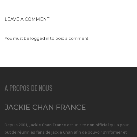
LEAVE A COMMENT
You must be
logged in
to post a comment.
A PROPOS DE NOUS
Depuis 2001
, Jackie Chan France
est un site
non officiel
qui a pour
but de réunir les fans de Jackie Chan afin de pouvoir s’informer et