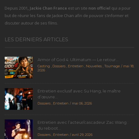
Depuis 2001
, Jackie Chan France
est un site
non officiel
qui a pour
but de réunir les fans de Jackie Chan afin de pouvoir s’informer et
discuter autour de ses films.
LES DERNIERS ARTICLES
Armor of God 4: Ultimatum — Le retour...
Casting
,
Dossiers
,
Entretien
,
Nouvelles
,
Tournage
mai 18,
2026
Entretien exclusif avec Su Hang, le maître
d’œuvre...
Dossiers
,
Entretien
mai 06, 2026
Entretien avec l’acteur/cascadeur Zac Wang :
du reboot...
Dossiers
,
Entretien
avril 29, 2026