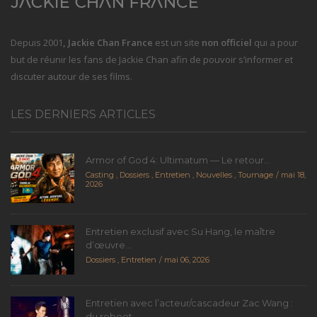
Depuis 2001
, Jackie Chan France
est un site
non officiel
qui a pour
but de réunir les fans de Jackie Chan afin de pouvoir s’informer et
discuter autour de ses films.
LES DERNIERS ARTICLES
Armor of God 4: Ultimatum — Le retour...
Casting
,
Dossiers
,
Entretien
,
Nouvelles
,
Tournage
mai 18,
2026
Entretien exclusif avec Su Hang, le maître
d’œuvre...
Dossiers
,
Entretien
mai 06, 2026
Entretien avec l’acteur/cascadeur Zac Wang :
du reboot...