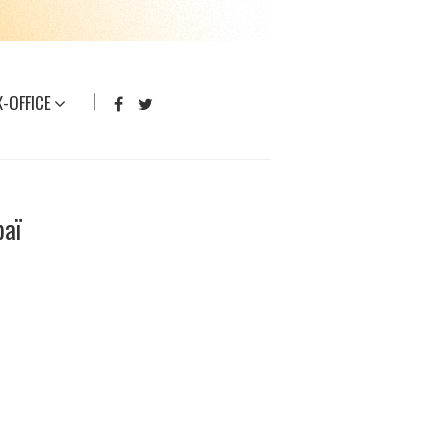
-OFFICE
baï