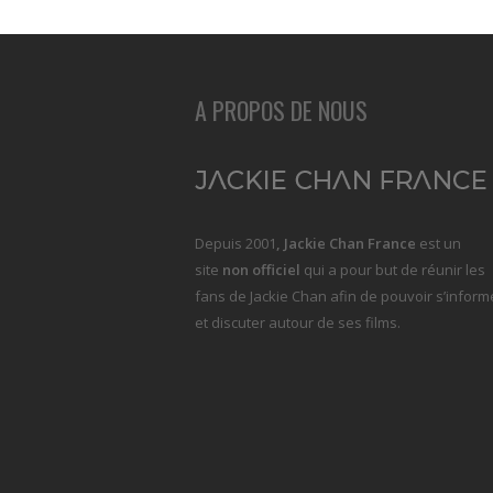
A PROPOS DE NOUS
Depuis 2001
, Jackie Chan France
est un
site
non officiel
qui a pour but de réunir les
fans de Jackie Chan afin de pouvoir s’inform
et discuter autour de ses films.