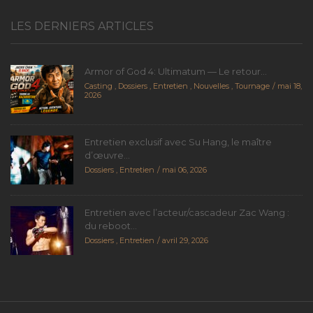
LES DERNIERS ARTICLES
Armor of God 4: Ultimatum — Le retour...
Casting
,
Dossiers
,
Entretien
,
Nouvelles
,
Tournage
mai 18,
2026
Entretien exclusif avec Su Hang, le maître
d’œuvre...
Dossiers
,
Entretien
mai 06, 2026
Entretien avec l’acteur/cascadeur Zac Wang :
du reboot...
Dossiers
,
Entretien
avril 29, 2026