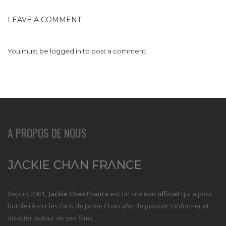
LEAVE A COMMENT
You must be
logged in
to post a comment.
A PROPOS DE NOUS
Depuis 2001
, Jackie Chan France
est un site
non officiel
qui a pour
but de réunir les fans de Jackie Chan afin de pouvoir s’informer et
discuter autour de ses films.