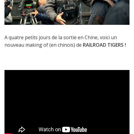
A quatre petits jours de la sortie en Chine, voici un
nouveau making of (en chinois) de
RAILROAD TIGERS !