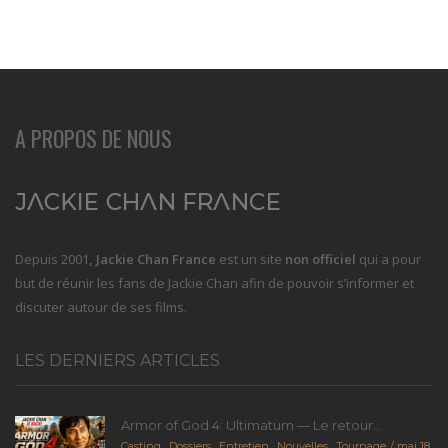
A PROPOS DE NOUS
Depuis 2001
, Jackie Chan France
est un site
non officiel
qui a pour
but de réunir les fans de Jackie Chan afin de pouvoir s’informer et
discuter autour de ses films.
LES DERNIERS ARTICLES
Armor of God 4: Ultimatum — Le retour...
Casting
,
Dossiers
,
Entretien
,
Nouvelles
,
Tournage
mai 18,