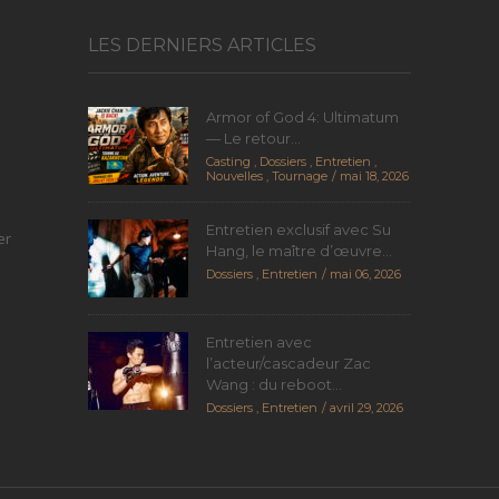
LES DERNIERS ARTICLES
Armor of God 4: Ultimatum
— Le retour...
Casting
,
Dossiers
,
Entretien
,
Nouvelles
,
Tournage
mai 18, 2026
Entretien exclusif avec Su
er
Hang, le maître d’œuvre...
Dossiers
,
Entretien
mai 06, 2026
Entretien avec
l’acteur/cascadeur Zac
Wang : du reboot...
Dossiers
,
Entretien
avril 29, 2026