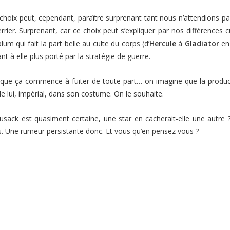
choix peut, cependant, paraître surprenant tant nous n’attendions pa
rrier. Surprenant, car ce choix peut s’expliquer par nos différences cu
lum qui fait la part belle au culte du corps (d’
Hercule
à
Gladiator
en
nt à elle plus porté par la stratégie de guerre.
que ça commence à fuiter de toute part… on imagine que la product
e lui, impérial, dans son costume. On le souhaite.
Cusack est quasiment certaine, une star en cacherait-elle une autre
ois. Une rumeur persistante donc. Et vous qu’en pensez vous ?