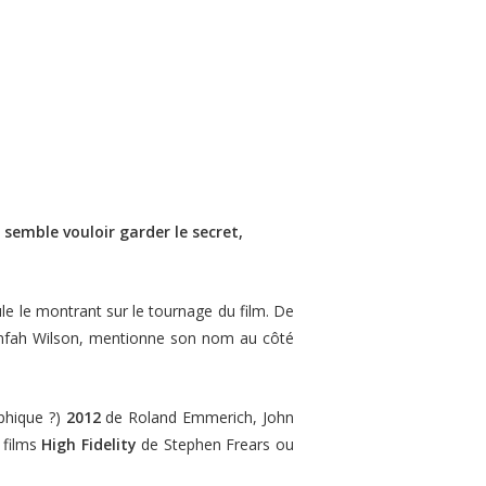
 semble vouloir garder le secret,
ule le montrant sur le tournage du film. De
manfah Wilson, mentionne son nom au côté
ophique ?)
2012
de Roland Emmerich, John
 films
High Fidelity
de Stephen Frears ou