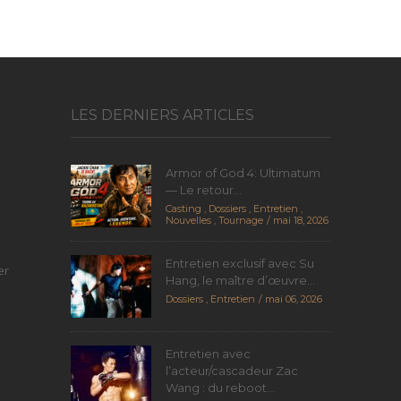
LES DERNIERS ARTICLES
Armor of God 4: Ultimatum
— Le retour...
Casting
,
Dossiers
,
Entretien
,
Nouvelles
,
Tournage
mai 18, 2026
Entretien exclusif avec Su
er
Hang, le maître d’œuvre...
Dossiers
,
Entretien
mai 06, 2026
Entretien avec
l’acteur/cascadeur Zac
Wang : du reboot...