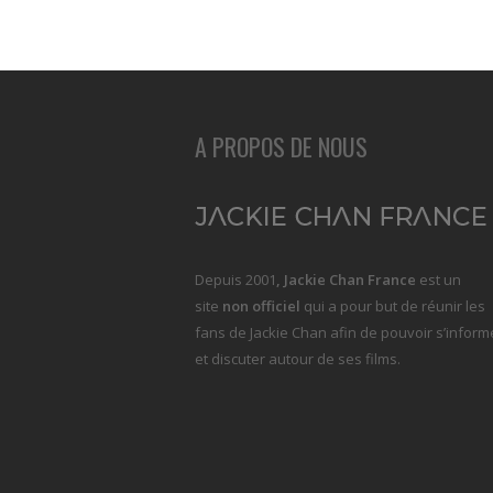
A PROPOS DE NOUS
Depuis 2001
, Jackie Chan France
est un
site
non officiel
qui a pour but de réunir les
fans de Jackie Chan afin de pouvoir s’inform
et discuter autour de ses films.