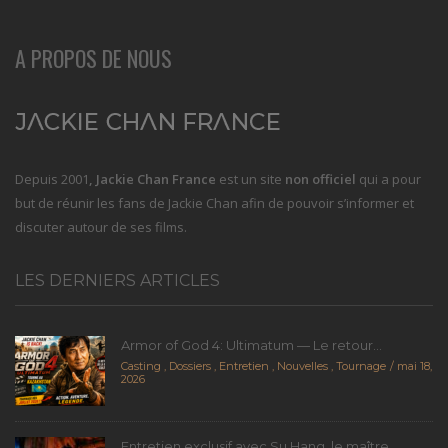
A PROPOS DE NOUS
Depuis 2001
, Jackie Chan France
est un site
non officiel
qui a pour
but de réunir les fans de Jackie Chan afin de pouvoir s’informer et
discuter autour de ses films.
LES DERNIERS ARTICLES
Armor of God 4: Ultimatum — Le retour...
Casting
,
Dossiers
,
Entretien
,
Nouvelles
,
Tournage
mai 18,
2026
Entretien exclusif avec Su Hang, le maître