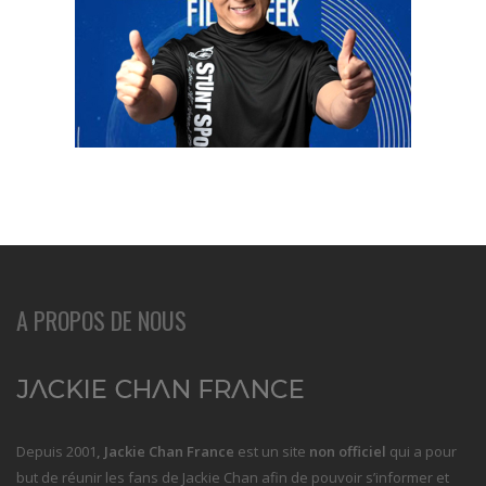
A PROPOS DE NOUS
Depuis 2001
, Jackie Chan France
est un site
non officiel
qui a pour
but de réunir les fans de Jackie Chan afin de pouvoir s’informer et