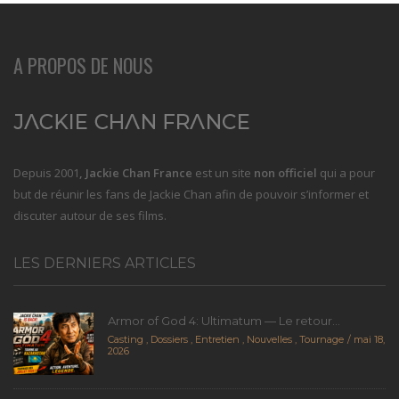
A PROPOS DE NOUS
Depuis 2001
, Jackie Chan France
est un site
non officiel
qui a pour
but de réunir les fans de Jackie Chan afin de pouvoir s’informer et
discuter autour de ses films.
LES DERNIERS ARTICLES
Armor of God 4: Ultimatum — Le retour...
Casting
,
Dossiers
,
Entretien
,
Nouvelles
,
Tournage
mai 18,
2026