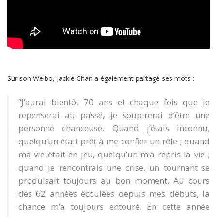
Sur son Weibo, Jackie Chan a également partagé ses mots :
“J’aurai bientôt 70 ans et chaque fois que je
repenserai au passé, je soupirerai d’être une
personne chanceuse. Quand j’étais inconnu,
quelqu’un était prêt à me confier un rôle ; quand
ma vie était en jeu, quelqu’un m’a repris la vie ;
quand je rencontrais une crise, un tournant se
produisait toujours au bon moment. Au cours
des 62 années écoulées depuis mes débuts, la
chance m’a toujours entouré. En cette année