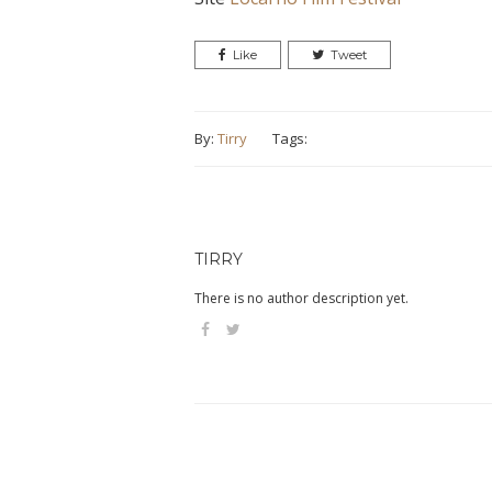
Like
Tweet
By:
Tirry
Tags:
TIRRY
There is no author description yet.