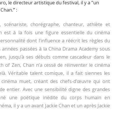
aro
,
le directeur artistique du festival, il y a “un
e Chan
.” :
r, scénariste, chorégraphe, chanteur, athlète et
n est à la fois une figure essentielle du cinéma
rsonnalité dont l’influence a réécrit les règles du
s années passées à la China Drama Academy sous
Yuen, jusqu’à ses débuts comme cascadeur dans le
ch of Zen
, Chan n’a cessé de réinventer le cinéma
à. Véritable talent comique, il a fait siennes les
 cinéma muet, créant des chefs-d’œuvre qui ont
e entier. Avec une sensibilité digne des grandes
onné une poétique inédite du corps humain en
éma, il y a un avant Jackie Chan et un après Jackie