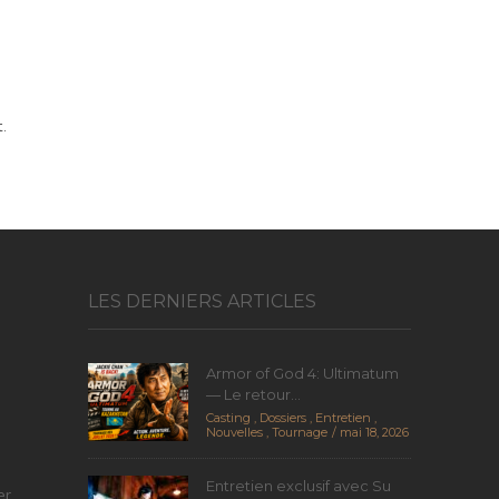
.
LES DERNIERS ARTICLES
Armor of God 4: Ultimatum
— Le retour...
Casting
,
Dossiers
,
Entretien
,
Nouvelles
,
Tournage
mai 18, 2026
Entretien exclusif avec Su
er