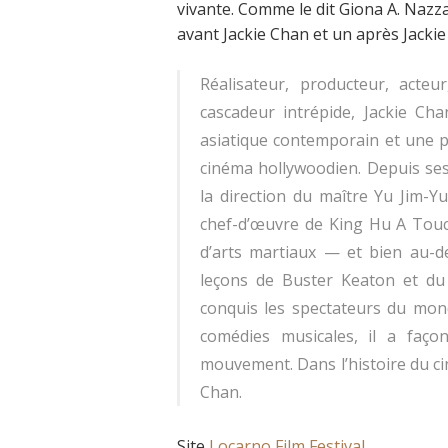
vivante. Comme le dit Giona A. Nazz
avant Jackie Chan et un après Jacki
Réalisateur, producteur, acteu
cascadeur intrépide, Jackie Cha
asiatique contemporain et une pe
cinéma hollywoodien. Depuis se
la direction du maître Yu Jim-
chef-d’œuvre de King Hu
A Tou
d’arts martiaux — et bien au-del
leçons de Buster Keaton et du
conquis les spectateurs du mond
comédies musicales, il a faç
mouvement. Dans l’histoire du cin
Chan.
Site
Locarno Film Festival