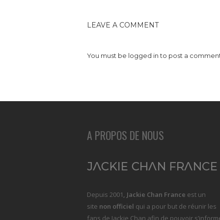
LEAVE A COMMENT
You must be
logged in
to post a comment
A PROPOS DE NOUS
Depuis 2001
, Jackie Chan France
est un
site
non officiel
qui a pour but de réunir les
fans de Jackie Chan afin de pouvoir s’inform