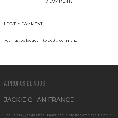
0 COMMENTS
LEAVE A COMMENT
You must be
logged in
to post a comment.
A PROPOS DE NOUS
Depuis 2001
, Jackie Chan France
est un site
non officiel
qui a pour