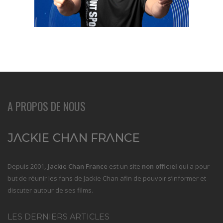
A PROPOS DE NOUS
Depuis 2001
, Jackie Chan France
est un site
non officiel
qui a pour
but de réunir les fans de Jackie Chan afin de pouvoir s’informer et
discuter autour de ses films.
LES DERNIERS ARTICLES