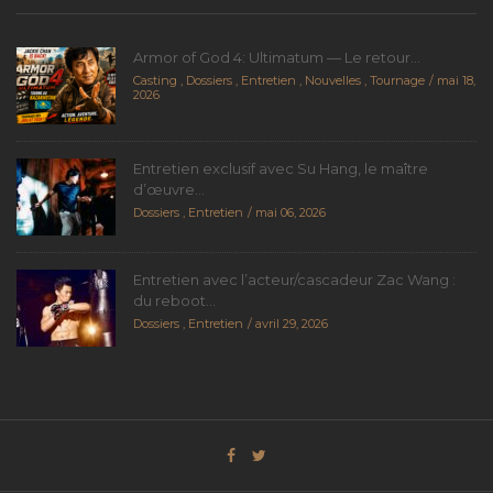
Armor of God 4: Ultimatum — Le retour...
Casting
,
Dossiers
,
Entretien
,
Nouvelles
,
Tournage
mai 18,
2026
Entretien exclusif avec Su Hang, le maître
d’œuvre...
Dossiers
,
Entretien
mai 06, 2026
Entretien avec l’acteur/cascadeur Zac Wang :
du reboot...
Dossiers
,
Entretien
avril 29, 2026