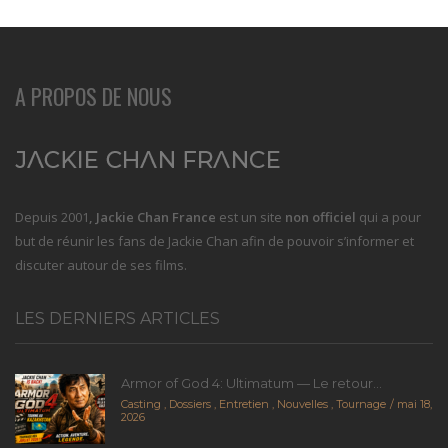
A PROPOS DE NOUS
Depuis 2001
, Jackie Chan France
est un site
non officiel
qui a pour
but de réunir les fans de Jackie Chan afin de pouvoir s’informer et
discuter autour de ses films.
LES DERNIERS ARTICLES
Armor of God 4: Ultimatum — Le retour...
Casting
,
Dossiers
,
Entretien
,
Nouvelles
,
Tournage
mai 18,
2026