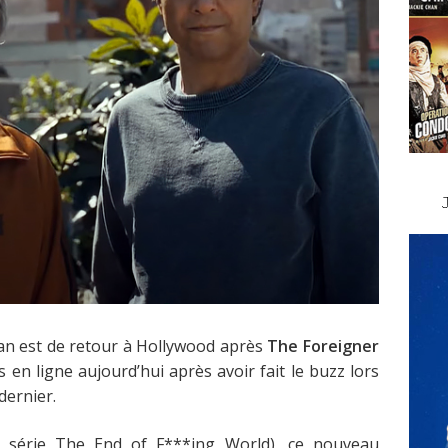
han est de retour à Hollywood après
The Foreigner
s en ligne aujourd’hui après avoir fait le buzz lors
dernier.
la série The End of F***ing World), ce nouveau