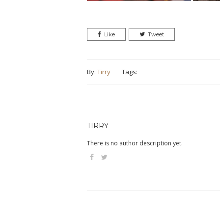
Like
Tweet
By:
Tirry
Tags:
TIRRY
There is no author description yet.