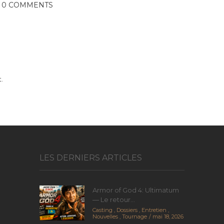
0 COMMENTS
.
LES DERNIERS ARTICLES
Armor of God 4: Ultimatum
— Le retour...
Casting
,
Dossiers
,
Entretien
,
Nouvelles
,
Tournage
mai 18, 2026