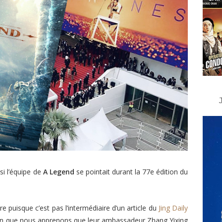
si l’équipe de
A Legend
se pointait durant la 77e édition du
re puisque c’est pas l’intermédiaire d’un article du
Jing Daily
lin que nous apprenons que leur ambassadeur Zhang Yixing