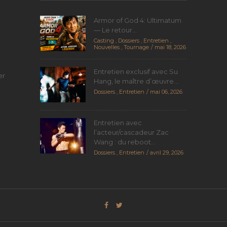
Armor of God 4: Ultimatum
— Le retour...
Casting
,
Dossiers
,
Entretien
,
Nouvelles
,
Tournage
mai 18, 2026
Entretien exclusif avec Su
er
Hang, le maître d’œuvre...
Dossiers
,
Entretien
mai 06, 2026
Entretien avec
l’acteur/cascadeur Zac
Wang : du reboot...
Dossiers
,
Entretien
avril 29, 2026