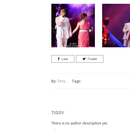
Like
Tweet
By:
Tirry
Tags:
TIRRY
There is no author description yet.