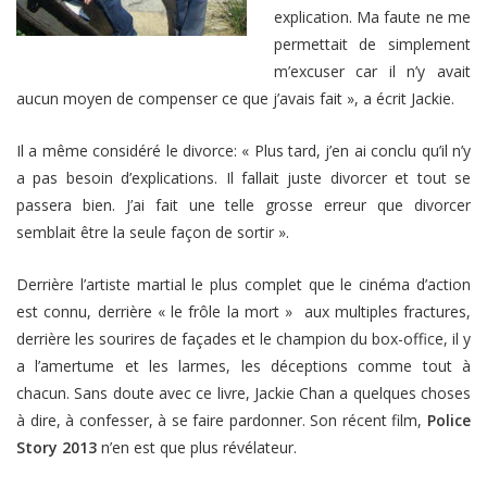
explication. Ma faute ne me
permettait de simplement
m’excuser car il n’y avait
aucun moyen de compenser ce que j’avais fait »
, a écrit Jackie.
Il a même considéré le divorce:
« Plus tard, j’en ai conclu qu’il n’y
a pas besoin d’explications. Il fallait juste divorcer et tout se
passera bien. J’ai fait une telle grosse erreur que divorcer
semblait être la seule façon de sortir »
.
Derrière l’artiste martial le plus complet que le cinéma d’action
est connu, derrière « le frôle la mort » aux multiples fractures,
derrière les sourires de façades et le champion du box-office, il y
a l’amertume et les larmes, les déceptions comme tout à
chacun. Sans doute avec ce livre, Jackie Chan a quelques choses
à dire, à confesser, à se faire pardonner. Son récent film,
Police
Story 2013
n’en est que plus révélateur.