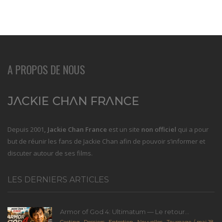
A PROPOS DE NOUS
Depuis 2001
, Jackie Chan France
est un site
non officiel
qui a pour
but de réunir les fans de Jackie Chan afin de pouvoir s’informer et
discuter autour de ses films.
LES DERNIERS ARTICLES
Armor of God 4: Ultimatum — Le retour...
Casting
,
Dossiers
,
Entretien
,
Nouvelles
,
Tournage
mai 18,