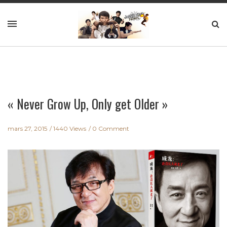
« Never Grow Up, Only get Older »
mars 27, 2015
1440 Views
0 Comment