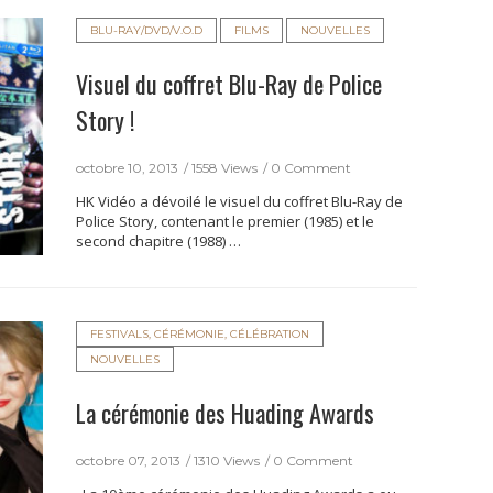
BLU-RAY/DVD/V.O.D
FILMS
NOUVELLES
Visuel du coffret Blu-Ray de Police
Story !
octobre 10, 2013
1558 Views
0 Comment
HK Vidéo a dévoilé le visuel du coffret Blu-Ray de
Police Story, contenant le premier (1985) et le
second chapitre (1988) …
FESTIVALS, CÉRÉMONIE, CÉLÉBRATION
NOUVELLES
La cérémonie des Huading Awards
octobre 07, 2013
1310 Views
0 Comment