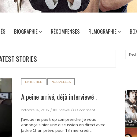
TÉS
BIOGRAPHIE
RÉCOMPENSES
FILMOGRAPHIE
BOX
Reche
ATEST STORIES
ENTRETIEN
NOUVELLES
A peine arrivé, déjà interviewé !
octobre 16, 2013
1191 Views
0 Comment
J’avoue ne pas trop comprendre. Je vous
annonçais hier une discussion en direct avec
Jackie Chan prévu pour 17h mercredi …