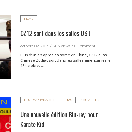
FILMS
CZ12 sort dans les salles US !
octobre 02, 2013
1283 Views
0 Comment
Plus d’un an après sa sortie en Chine, CZ12 alias
Chinese Zodiac sort dans les salles américaines le
18 octobre. …
BLU-RAY/DVD/V.O.D
FILMS
NOUVELLES
Une nouvelle édition Blu-ray pour
Karate Kid