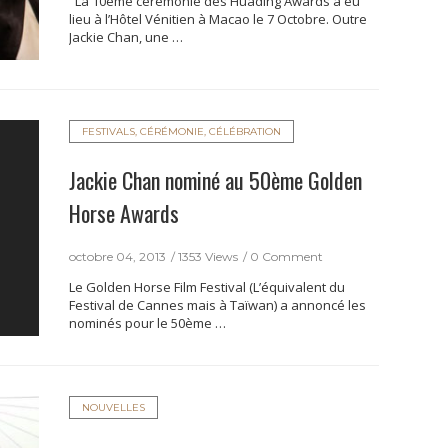
La 10ème cérémonie des Huading Awards a eu
lieu à l’Hôtel Vénitien à Macao le 7 Octobre. Outre
Jackie Chan, une …
FESTIVALS, CÉRÉMONIE, CÉLÉBRATION
Jackie Chan nominé au 50ème Golden
Horse Awards
octobre 04, 2013
1353 Views
0 Comment
Le Golden Horse Film Festival (L’équivalent du
Festival de Cannes mais à Taïwan) a annoncé les
nominés pour le 50ème …
NOUVELLES