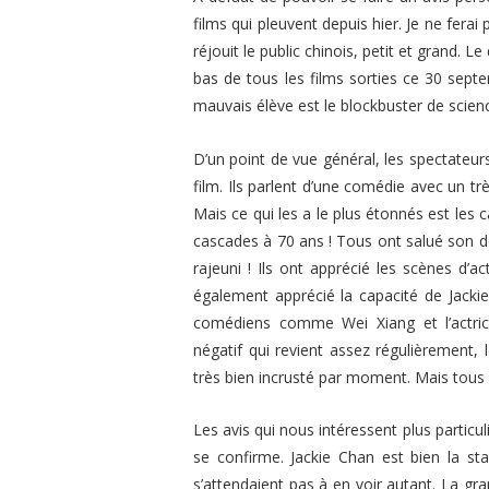
films qui pleuvent depuis hier. Je ne ferai
réjouit le public chinois, petit et grand. Le
bas de tous les films sorties ce 30 sept
mauvais élève est le blockbuster de scien
D’un point de vue général, les spectateur
film. Ils parlent d’une comédie avec un 
Mais ce qui les a le plus étonnés est les 
cascades à 70 ans ! Tous ont salué son dé
rajeuni ! Ils ont apprécié les scènes d’ac
également apprécié la capacité de Jacki
comédiens comme Wei Xiang et l’actrice
négatif qui revient assez régulièrement,
très bien incrusté par moment. Mais tous a
Les avis qui nous intéressent plus particu
se confirme. Jackie Chan est bien la st
s’attendaient pas à en voir autant. La gra