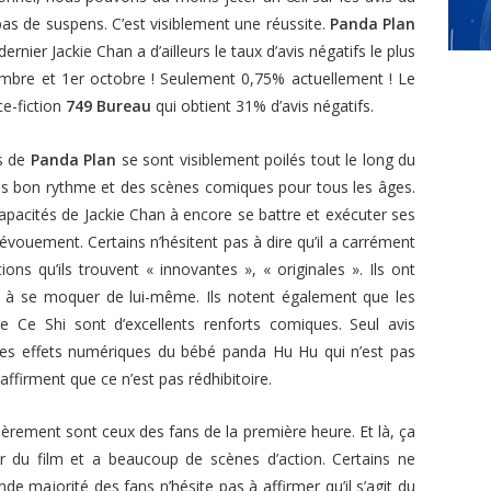
 pas de suspens. C’est visiblement une réussite.
Panda Plan
 dernier Jackie Chan a d’ailleurs le taux d’avis négatifs le plus
embre et 1er octobre ! Seulement 0,75% actuellement ! Le
ce-fiction
749 Bureau
qui obtient 31% d’avis négatifs.
s de
Panda Plan
se sont visiblement poilés tout le long du
très bon rythme et des scènes comiques pour tous les âges.
capacités de Jackie Chan à encore se battre et exécuter ses
vouement. Certains n’hésitent pas à dire qu’il a carrément
tions qu’ils trouvent « innovantes », « originales ». Ils ont
e à se moquer de lui-même. Ils notent également que les
 Ce Shi sont d’excellents renforts comiques. Seul avis
 les effets numériques du bébé panda Hu Hu qui n’est pas
ffirment que ce n’est pas rédhibitoire.
lièrement sont ceux des fans de la première heure. Et là, ça
ar du film et a beaucoup de scènes d’action. Certains ne
nde majorité des fans n’hésite pas à affirmer qu’il s’agit du