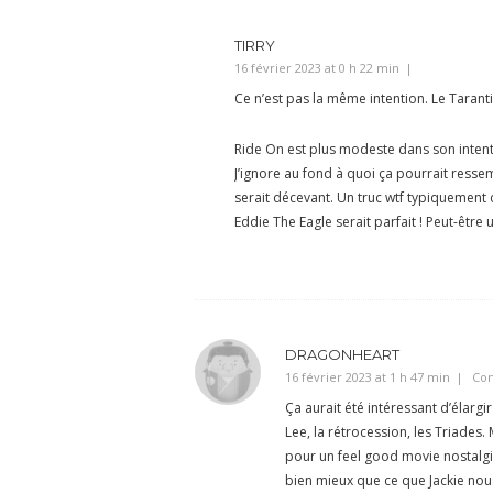
TIRRY
16 février 2023 at 0 h 22 min
Ce n’est pas la même intention. Le Tarant
Ride On est plus modeste dans son intent
J’ignore au fond à quoi ça pourrait ress
serait décevant. Un truc wtf typiquement
Eddie The Eagle serait parfait ! Peut-être 
DRAGONHEART
16 février 2023 at 1 h 47 min
Con
Ça aurait été intéressant d’élargi
Lee, la rétrocession, les Triades. 
pour un feel good movie nostalgi
bien mieux que ce que Jackie nous