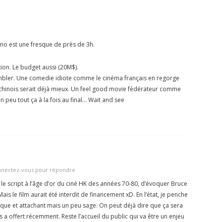
ino est une fresque de près de 3h.
ion. Le budget aussi (20M$).
embler. Une comedie idiote comme le cinéma français en regorge
 chinois serait déjà mieux. Un feel good movie fédérateur comme
un peu tout ça à la fois au final… Wait and see
nectez-vous pour répondre
r le script à l’âge d’or du ciné HK des années 70-80, d’évoquer Bruce
Mais le film aurait été interdit de financement xD. En l’état, je penche
que et attachant mais un peu sage. On peut déjà dire que ça sera
 a offert récemment. Reste l’accueil du public qui va être un enjeu