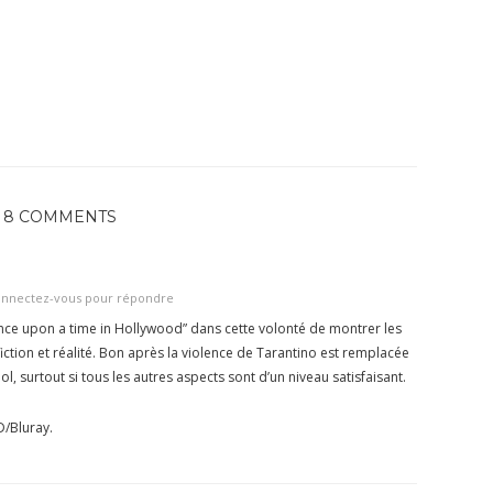
8 COMMENTS
nnectez-vous pour répondre
 “Once upon a time in Hollywood” dans cette volonté de montrer les
iction et réalité. Bon après la violence de Tarantino est remplacée
 lol, surtout si tous les autres aspects sont d’un niveau satisfaisant.
D/Bluray.