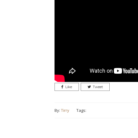
Like
Tweet
By:
Tirry
Tags: